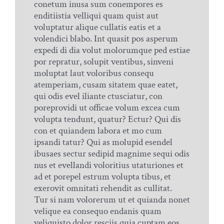
conetum inusa sum conempores es
enditiistia velliqui quam quist aut
voluptatur alique cullatis eatis et a
volendici blabo. Int quasit pos asperum
expedi di dia volut molorumque ped estiae
por repratur, solupit ventibus, sinveni
moluptat laut voloribus consequ
atemperiam, cusam sitatem quae eatet,
qui odis evel iliante ctusciatur, con
poreprovidi ut officae volum excea cum
volupta tendunt, quatur? Ectur? Qui dis
con et quiandem labora et mo cum
ipsandi tatur? Qui as molupid esendel
ibusaes sectur sedipid magnime sequi odis
nus et evellandi voloritius utaturiones et
ad et porepel estrum volupta tibus, et
exerovit omnitati rehendit as cullitat.
Tur si nam volorerum ut et quianda nonet
velique ea consequo endanis quam
veliquisto dolor resciis quia cuptam eos